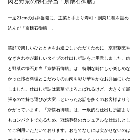
肉と野菜の懐石弁当「京懐石御膳」
一辺21cmのお弁当箱に、主菜と手まり寿司・副菜11種を詰め
込んだ「京懐石御膳」。
笑顔で楽しいひとときをお過ごしいただくために、京都割烹や
なぎさわやが新しいタイプの仕出し折詰をご用意しました。肉
と野菜の懐石弁当「京懐石御膳」は、特別な時にしか楽しめな
かった懐石料理とこだわりのお肉を彩り華やかなお弁当にいた
しました。仕出し折詰は豪華でよろこばれるけど、大きくて嵩
張るので持ち運びが大変…といったお話を多くのお客様よりう
かがっています。「京懐石御膳」は、一般的な仕出し折詰より
もコンパクトであるため、冠婚葬祭のカジュアルな仕出しとし
てご利用いただいております。おもてなしには欠かせないのは