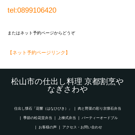
tel:0899106420
またはネット予約ページからどうぞ
【ネット予約ページリンク】
松山市の仕出し料理 京都割烹や
なぎさわや
仕出し懐石「花響（はなひびき）」
肉と野菜の彩り京懐石弁当
季節の松花堂弁当
上棟式弁当
パーティーオードブル
お客様の声
アクセス・お問い合わせ