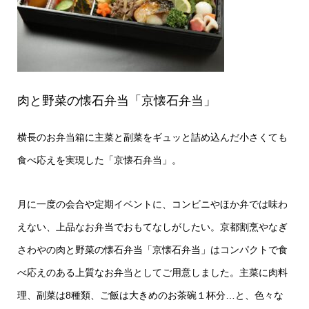
肉と野菜の懐石弁当「京懐石弁当」
横長のお弁当箱に主菜と副菜をギュッと詰め込んだ小さくても
食べ応えを実現した「京懐石弁当」。
月に一度の会合や定期イベントに、コンビニやほか弁では味わ
えない、上品なお弁当でおもてなしがしたい。京都割烹やなぎ
さわやの肉と野菜の懐石弁当「京懐石弁当」はコンパクトで食
べ応えのある上質なお弁当としてご用意しました。主菜に肉料
理、副菜は8種類、ご飯は大きめのお茶碗１杯分…と、色々な