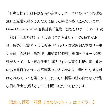
「仕出し懐石」は特別な時の会食として、ていねいに下処理を
施した厳選素材をふんだんに使った料理を盛り込んでいます。
Grand Cuisine 2024 金賞受賞「花響（はなひびき）」をはじめ
「和雅（わみやび）」「心舞（こころまい）」の3種類があ
り、鰻のかば焼き・天ぷら盛り合わせ・自家製麹の熟成サーモ
ンを軸に肉料理・魚料理、和惣菜10種類、季節のフルーツ2種
類が入っている上質な仕出し折詰です。法事やお祝い事、新居
のお披露目など様々な冠婚葬祭で人気があり、華やかな盛り付
けと冷めていても柔らかくておいしい料理の組み合わせで特別
な日の仕出し折詰としてご利用いただいております。
【仕出し懐石「花響（はなひびき）」はコチラ」】