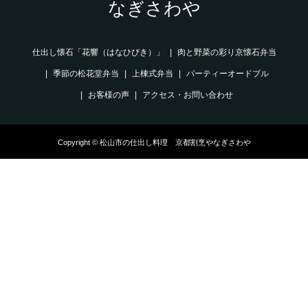
なぎさわや
仕出し懐石「花響（はなひびき）」
肉と野菜の彩り京懐石弁当
季節の松花堂弁当
上棟式弁当
パーティーオードブル
お客様の声
アクセス・お問い合わせ
Copyright © 松山市の仕出し料理 京都割烹やなぎさわや
電話でお問合せ
ネットでメニュー
お客様の声
いますぐ10%OFF
アクセス
を見る
クーポン発行