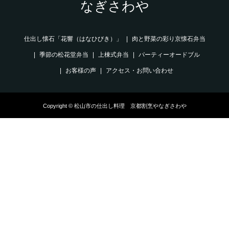
なぎさわや
仕出し懐石「花響（はなひびき）」
肉と野菜の彩り京懐石弁当
季節の松花堂弁当
上棟式弁当
パーティーオードブル
お客様の声
アクセス・お問い合わせ
Copyright © 松山市の仕出し料理 京都割烹やなぎさわや
電話でお問合せ
ネットでメニュー
お客様の声
いますぐ10%OFF
アクセス
を見る
クーポン発行